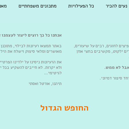
נעים להכיר
כל הפעילויות
מתכונים משפחתיים
מאמ
אנחנו כל כך רוצים ליצור לעצמנו 
יצים לחוגים, רבים על שיעורים,
באתר תמצאו רעיונות לבילוי, מתוכנן 
ם ילקוט, מקשיבים בחצי אוזן
מאושרים ומלאי סיפוק וישלח את הילד
את הרעיונות ניסינו על ילדינו הפרטי
אבל לא ממש.
ולא יקרות. לא חייבים להשקיע בכל יו
לגיטימי…
חד סיפור דמיוני.
תיהנו, אורטל ואסתי
החופש הגדול