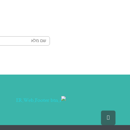
שם
גלילה
לראש
העמוד