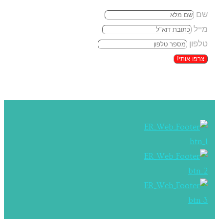
שם
מייל
טלפון
צרפו אותי!