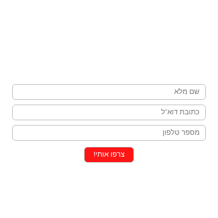
הצטרפו לניוזלטר שלנו וקבלו ישירות למייל:
פעילויות לחגים, בילויים בחופשות ורעיונות ליום
יום
שם
מייל
טלפון
צרפו אותי!