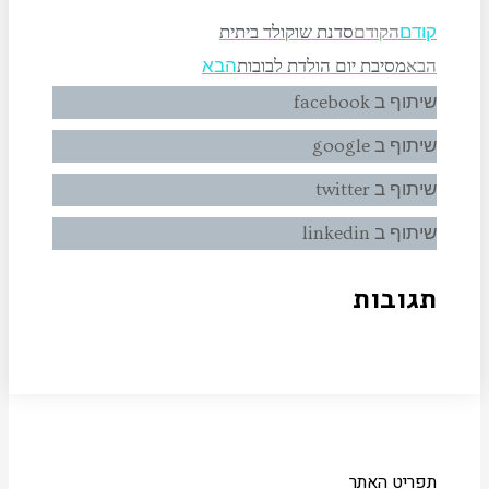
הקודם
סדנת שוקולד ביתית
קודם
הבא
מסיבת יום הולדת לבובות
הבא
שיתוף ב facebook
שיתוף ב google
שיתוף ב twitter
שיתוף ב linkedin
תגובות
תפריט האתר