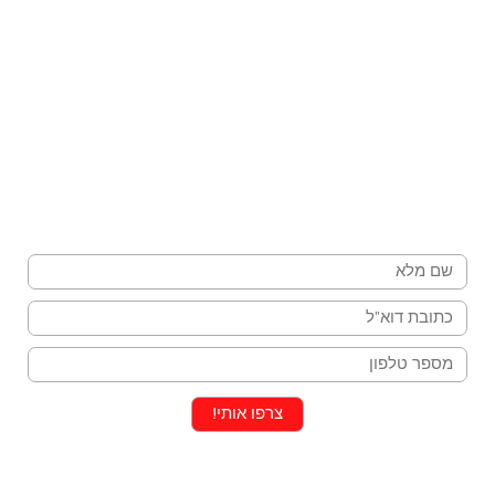
הצטרפו לניוזלטר שלנו וקבלו ישירות למייל:
פעילויות לחגים, בילויים בחופשות ורעיונות ליום
יום
שם
מייל
טלפון
צרפו אותי!