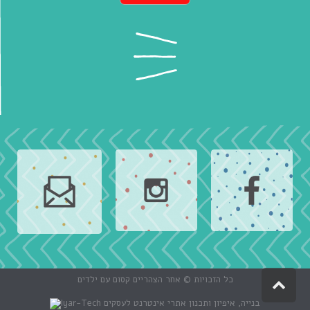
כל הזכויות © אחר הצהריים קסום עם ילדים
גלילה
לראש
בנייה, איפיון ותכנון אתרי אינטרנט לעסקים
Iyar-Tech