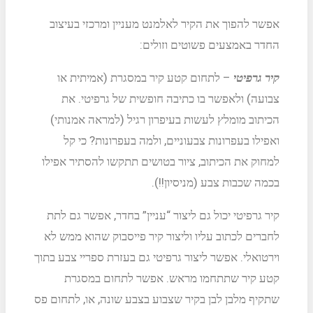
אפשר להפוך את הקיר לאלמנט מעניין ומרכזי בעיצוב
החדר באמצעים פשוטים וזולים:
קיר גרפיטי
– לתחום קטע קיר במסגרת (אמיתית או
צבועה) ולאפשר בו כתיבה חופשית של גרפיטי. את
הכיתוב מומלץ לעשות בעיפרון רגיל (למראה אמנותי)
ואפילו בעפרונות צבעוניים, ולמה בעפרונות? כי קל
למחוק את הכיתוב, ציור בטושים תתקשו להסתיר אפילו
בכמה שכבות צבע (מניסיון!!).
קיר גרפיטי יכול גם ליצור “עניין” בחדר, אפשר גם לתת
לחברים לכתוב עליו וליצור קיר פייסבוק שהוא ממש לא
וירטואלי. אפשר ליצור גרפיטי גם בעזרת ספריי צבע בתוך
קטע קיר שתתחמו מראש. אפשר לתחום במסגרת
שתקיף מלבן לבן בקיר שצבוע בצבע שונה, או, לתחום פס