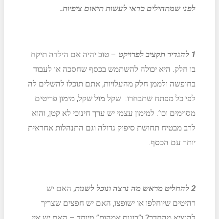
לפני שמתחילים כדאי לעשות תיאום ציפיות.
1
להגדיר תקציב לפרויקט
– טוב יהיה אם הילדה תיקח
בו חלק. היא יכולה להשתמש בכסף שחסכה או לעבוד
בחופשה ולממן חלק מהעלויות, אתם תוכלו להשלים לה
לפי כל מפתח שתבחרו: שקל מול שקל, מימון פריטים
מסוימים וכו’. למימון עצמי יש ערך חינוכי לא קטן, והוא
לרב מבטיח תחושת סיפוק גדולה וגם התנהלות אחראית
יותר עם הכסף.
2
להחליט מראש מה נרצה ונוכל לשנות
, האם יש
רהיטים שיוחלפו או ישופצו, האם יש חפצים שצריך
להוציא מהחדר? ו”בונוס אמהות” מיוחד – האם יש איי