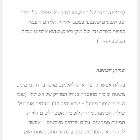
(בתמונה: חדר של תינוק שעיצבה נילי ססלר, על הקיר
שני קנבסים שנצבעו בצבעי אקריל, אליהם הוצמדו
כפפות בצורת ידיו של מיקי מאוס, שהוא אלמנט מוביל
בעיצוב החדר)
שולחן הכתיבה
בקלות אפשר להפוך אותו לאלמנט מרכזי בחדר. מזמינים
משטח זכוכית מחוסמת בגודל המדויק של השולחן. (עובי
3 מ”מ, וגימור מעוגל – שלא יהיה חד). מניחים אותו על
שולחן הכתיבה. מתחת לזכוכית אפשר לשים גלויות,
תמונות ממגזינים, עלים ופרחים מיובשים – אפשר
להחליף את הפריטים בכל עונה או סתם כשמתחשק