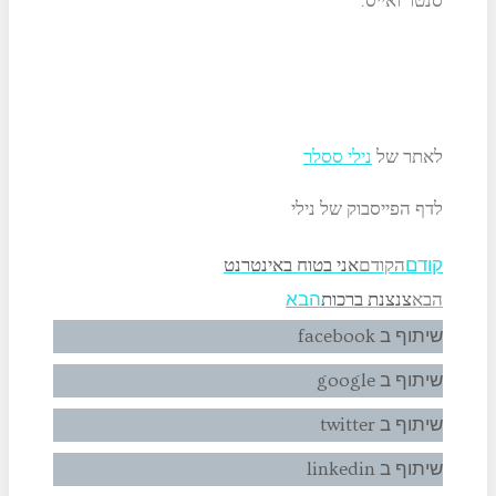
לאתר של
נילי ססלר
לדף הפייסבוק של נילי
הקודם
אני בטוח באינטרנט
קודם
הבא
צנצנת ברכות
הבא
שיתוף ב facebook
שיתוף ב google
שיתוף ב twitter
שיתוף ב linkedin