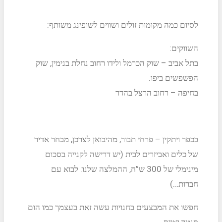
לסיום כמה מקומות זולים ושווים לשופינג משותף:
השווקים:
בתל אביב – שוק הכרמל ולידו רחוב נחלת בנימין, שוק
הפשפשים ביפו.
בחיפה – רחוב הרצל בהדר
בכפר ויתקין – פרחי תבור, מהיבואן לצרכן, מבחר אדיר
של כלים ואביזרים לבית (יש דרישה לקנייה בסכום
מינימלי של 300 ש”ח, ההמלצה שלנו: לבוא עם
חברות…)
חפשו את המבצעים בחנויות עשה זאת בעצמך כמו הום
סנטר ואייס.