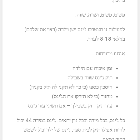
פשוט, פשוט, ושווה, שווה.
לפעילות זו תצטרכו ג’ינס ישן וילדה (רצוי את שלכם)
בגילאי 8-18 לערך.
אנחנו מרוויחות:
זמן איכות עם הילדה
תיק ג’ינס שווה בשבילה
חיסכון כספי (כי כך לא תקני לה תיק בקניון)
מחזור (כי לא תזרקו את הג’ינס)
עוד תיק זרוק בשבילך – אם תשיגי עוד ג’ינס
כל ג’ינס, בכל מידה ובכל גוון יתאים. ג’ינס במידה 44 יכול
להיות אפילו תיק לבית ספר, ג’ינס של ילד יכול לשמש
כתיק יציאה.