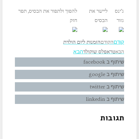
ג’ינס
ליישר את
להפוך ולתפור את הבסיס, תפר
גזור
הבסיס
חזק
הקודם
הזמנות ליום הולדת
קודם
הבא
טראפלס שוקולד
הבא
שיתוף ב facebook
שיתוף ב google
שיתוף ב twitter
שיתוף ב linkedin
תגובות