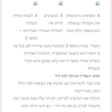
4. מוציאים מהמשחק
5. ממשיכים
6. לבסוף נותרת
את השקיות שנופלות
לזרוק את
השקית
כשהמספר כלפי מטה
השקיות שנותרו
האחרונה –
מספר 3
ונסביר: שקית מספר 3 מסומנת משני צדדיה ולכן בכל צד
בו תיפול היא תישאר ממוספרת. השקיות האחרות
נושרות אחרי מספר זריקות (לא קבוע) והיא תמיד
מנצחת!
קסם העפרון שנדבק לכף היד
את רוצה לדעת איך אני מדביק את העיפרון לכף היד?
רוצה, בטח רוצה.
קיבלתי את העיפרון לבדיקה, לא היו עליו שום סימני דבק.
ביקשתי לבדוק גם את כף היד – גם היא היתה נקיה.