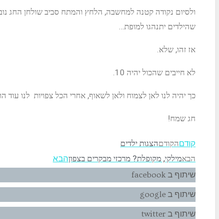
ו
לסיום נקודה קטנה למחשבה
, הלחץ והמתח סביב שולחן החג נוב
שהילדים יתנהגו למופת…
אז זהו, שלא.
לא חייבים שהכול יהיה
10
.
כך יהיה לנו לאן לצמוח ולאן לשאוף, אחרי הכל צפויות לנו עוד ה
חג שמח!
הקודם
הצגות ילדים
קודם
הבא
מילקי, מקופלת? מרכזי מבקרים בצפון
הבא
שיתוף ב facebook
שיתוף ב google
שיתוף ב twitter