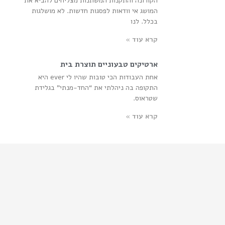
הקורונה והתקנות המשתנות מצליחים להביא את
המושג אי וודאות לפסגות חדשות. לא מושלגות
בכלל. לנו
קרא עוד »
ארטיקים טבעוניים תוצרת בית
אחת העבודות הכי טובות שהיו לי ever היא
התקופה בה ניהלתי את “החד-מנתי” בגלידת
שטראוס.
קרא עוד »