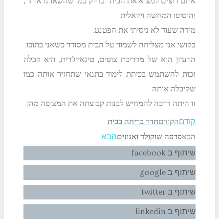
אתם רוצים למצוא את הבית “בדיוק כמו שהשארנו אותו”,
והוסיפו המחשה ויזואלית.
מודה שעוד לא ניסיתי את הפטנט.
בקושי אני מצליחה לשמור על הבית מסודר כשאני בתוכו.
הרעיון הוא של מדריכת צופים, טינאייג’רית, היא קבלה
זכות להשתמש בכיתת לימוד בתנאי שתחזיר אותה כמו
שקיבלה אותה.
זו היתה דרכה להמחיש לבנות קבוצתה את המצופה מהן.
הקודם
חדר בריחה בבית
קודם
הבא
פרפה שוקולד ואגוזים
הבא
שיתוף ב facebook
שיתוף ב google
שיתוף ב twitter
שיתוף ב linkedin