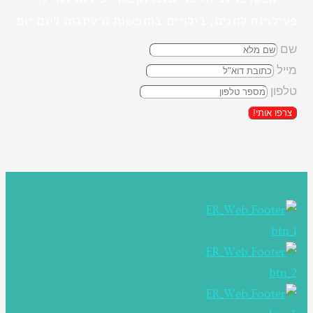
פעילויות לחגים, בילויים בחופשות ורעיונות ליום יום
שם
מייל
טלפון
צרפו אותי!