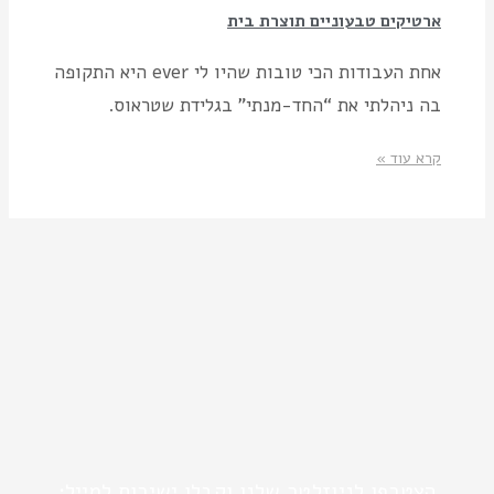
ארטיקים טבעוניים תוצרת בית
אחת העבודות הכי טובות שהיו לי ever היא התקופה
בה ניהלתי את “החד-מנתי” בגלידת שטראוס.
קרא עוד »
הצטרפו לניוזלטר שלנו וקבלו ישירות למייל: