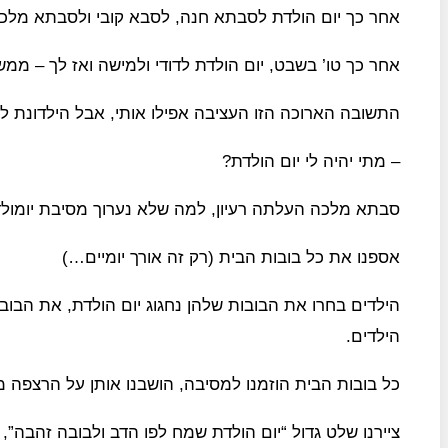
אחר כך יום הולדת לסבתא חנה, לסבא קובי ולסבתא מלכ
אחר כך טו’ בשבט, יום הולדת לדודי ולמישה ואז לך – ממש
התשובה הארוכה הזו העציבה אפילו אותי, אבל הילדונת ל
– מתי יהיה לי יום הולדת?
סבתא מלכה העלתה רעיון, למה שלא נערוך מסיבת יומולד
אספנו את כל בובות הבית (רק זה אורך יומיים…)
הילדים בחרו את הבובות שלהן נחגוג יום הולדת, את הבובו
הילדים.
כל בובות הבית הוזמנו למסיבה, הושבנו אותן על הרצפה 
ציירנו שלט גדול “יום הולדת שמח לפו הדב ולבובה זהבה”,