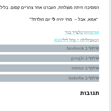
המסיבה היתה מוצלחת, העברנו אחר צהריים קסום. בלילה
“אמא, אבל – מתי יהיה
לי
יום הולדת?”
הקודם
לצייר בגיר
קודם
הבא
טיולילה – טיול לילי
הבא
שיתוף ב facebook
שיתוף ב google
שיתוף ב twitter
שיתוף ב linkedin
תגובות