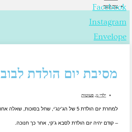
Facebook
צור קשר
Instagram
Envelope
מסיבת יום הולדת לבובו
ילדי גן
,
פעוטות
למחרת יום הולדת 5 של הג’ינג’י, שחל בסוכות, שאלה אחותו בת השנתיים וחצי “מתי יהיה לי יום הולדת?”
– קודם יהיה יום הולדת לסבא ג’קי, אחר כך חנוכה.